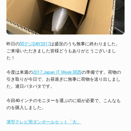
昨日の
関デジDAY2017
は盛況のうち無事に終わりました。
ご来場いただきました皆様どうもありがとうございまし
た！
今度は来週の
2017 Japan IT Week 関西
の準備です。荷物の
引き取りが今日で、お昼過ぎに無事に荷物を送り出しまし
た。連日バタバタです。
今回40インチのモニターを運ぶのに箱が必要で、こんなも
のを購入しました。
薄型テレビ用ダンボールセット「大」