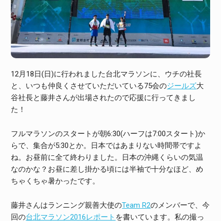
12月18日(日)に行われました台北マラソンに、ウチの社長
と、いつも仲良くさせていただいている75会の
ジールズ
大
谷社長と藤井さんが出場されたので応援に行ってきまし
た！
フルマラソンのスタートが朝6:30(ハーフは7:00スタート)か
らで、集合が5:30とか。日本ではあまりない時間帯ですよ
ね。お昼前に全て終わりました。日本の沖縄くらいの気温
なのかな？お昼に差し掛かる頃には半袖で十分なほど、め
ちゃくちゃ暑かったです。
藤井さんはランニング親善大使の
Team R2
のメンバーで、今
回の
台北マラソン2016レポート
を書いています。私の撮っ