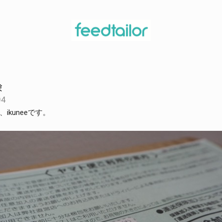
険
04
ikuneeです。