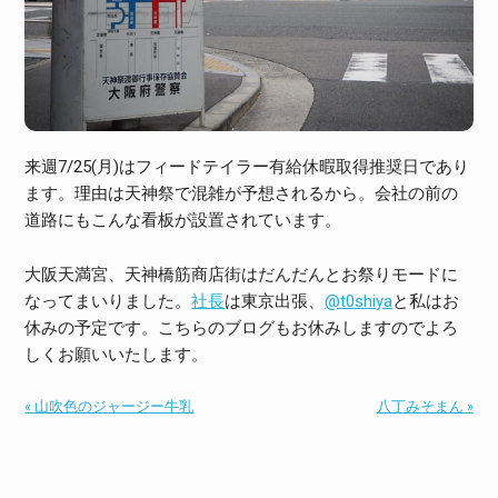
来週7/25(月)はフィードテイラー有給休暇取得推奨日であり
ます。理由は天神祭で混雑が予想されるから。会社の前の
道路にもこんな看板が設置されています。
大阪天満宮、天神橋筋商店街はだんだんとお祭りモードに
なってまいりました。
社長
は東京出張、
@t0shiya
と私はお
休みの予定です。こちらのブログもお休みしますのでよろ
しくお願いいたします。
« 山吹色のジャージー牛乳
八丁みそまん »